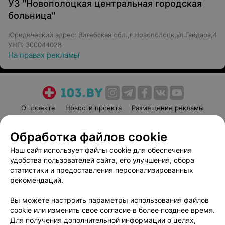
УЗ "Новополоцкая центральная городская
больница"
Юридический адрес: Витебская обл.,г.Новополоцк,ул.Гайдара,4
УНП: 300044028
На правах рекламы
О проекте
Новости проекта
Размещение рекламы
Медицинский маркетинг
Публичный договор
Обработка файлов cookie
Пользовательское соглашение
Способы оплаты
Наш сайт использует файлы cookie для обеспечения
Вакансии
Партнеры
удобства пользователей сайта, его улучшения, сбора
Написать руководителю 103.by
статистики и предоставления персонализированных
Написать в поддержку
рекомендаций.
Персональные настройки cookie
Вы можете настроить параметры использования файлов
Обработка персональных данных
cookie или изменить свое согласие в более позднее время.
Для получения дополнительной информации о целях,